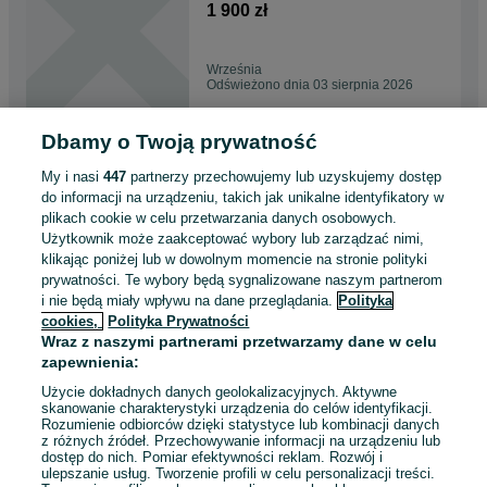
Najzady
1 900 zł
Września
Odświeżono dnia 03 sierpnia 2026
Dbamy o Twoją prywatność
Trapy Aluminiowe -
Samochodowe / Rampy /
My i nasi
447
partnerzy przechowujemy lub uzyskujemy dostęp
Najzady
1 900 zł
do informacji na urządzeniu, takich jak unikalne identyfikatory w
plikach cookie w celu przetwarzania danych osobowych.
Użytkownik może zaakceptować wybory lub zarządzać nimi,
Bolesławiec
klikając poniżej lub w dowolnym momencie na stronie polityki
Odświeżono dnia 03 sierpnia 2026
prywatności. Te wybory będą sygnalizowane naszym partnerom
i nie będą miały wpływu na dane przeglądania.
Polityka
cookies,
Polityka Prywatności
Najazdy Aluminiowe - Trapy
Wraz z naszymi partnerami przetwarzamy dane w celu
/Rampy
zapewnienia:
1 900 zł
Użycie dokładnych danych geolokalizacyjnych. Aktywne
skanowanie charakterystyki urządzenia do celów identyfikacji.
Rozumienie odbiorców dzięki statystyce lub kombinacji danych
Rzeszów
z różnych źródeł. Przechowywanie informacji na urządzeniu lub
Odświeżono dnia 03 sierpnia 2026
dostęp do nich. Pomiar efektywności reklam. Rozwój i
ulepszanie usług. Tworzenie profili w celu personalizacji treści.